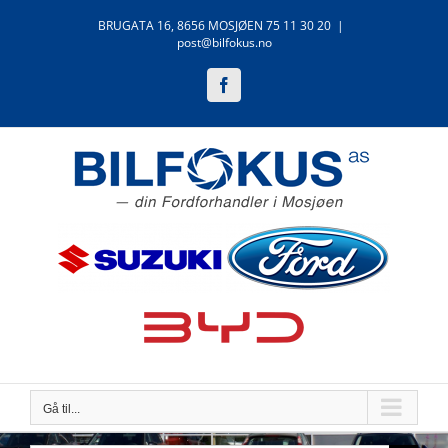
Skip
BRUGATA 16, 8656 MOSJØEN 75 11 30 20
|
to
post@bilfokus.no
content
Facebook
Gå til...