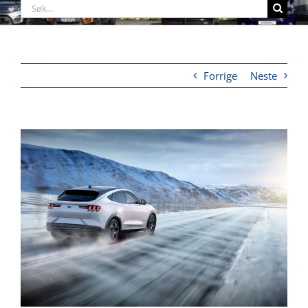
Søk
etter:
Forrige
Neste
View
Larger
Image