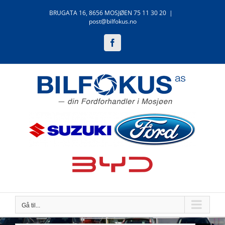
Skip
BRUGATA 16, 8656 MOSJØEN 75 11 30 20
|
to
post@bilfokus.no
content
Facebook
Gå til...