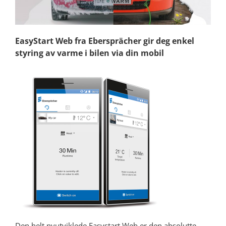
EasyStart Web fra Ebersprächer gir deg enkel
styring av varme i bilen via din mobil
Den helt nyutviklede Easystart Web er den absolutte