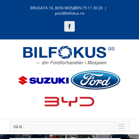
Skip
BRUGATA 16, 8656 MOSJØEN 75 11 30 20
|
to
post@bilfokus.no
content
Facebook
Gå til...