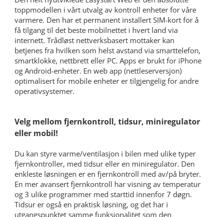
toppmodellen i vårt utvalg av kontroll enheter for våre
varmere. Den har et permanent installert SIM-kort for å
få tilgang til det beste mobilnettet i hvert land via
internett. Trådløst nettverksbasert mottaker kan
betjenes fra hvilken som helst avstand via smarttelefon,
smartklokke, nettbrett eller PC. Apps er brukt for iPhone
og Android-enheter. En web app (nettleserversjon)
optimalisert for mobile enheter er tilgjengelig for andre
operativsystemer.
Velg mellom fjernkontroll, tidsur, miniregulator
eller mobil!
Du kan styre varme/ventilasjon i bilen med ulike typer
fjernkontroller, med tidsur eller en miniregulator. Den
enkleste løsningen er en fjernkontroll med av/på bryter.
En mer avansert fjernkontroll har visning av temperatur
og 3 ulike programmer med starttid innenfor 7 døgn.
Tidsur er også en praktisk løsning, og det har i
utgangspunktet samme funksjonalitet som den