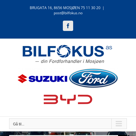
Skip
BRUGATA 16, 8656 MOSJØEN 75 11 30 20
|
to
post@bilfokus.no
content
Facebook
Gå til...