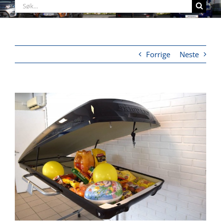
Søk
etter:
Forrige
Neste
View
Larger
Image