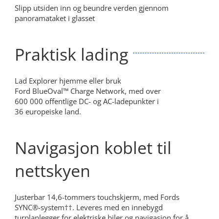
Slipp utsiden inn og beundre verden gjennom
panoramataket i glasset
Praktisk lading
Lad Explorer hjemme eller bruk
Ford BlueOval™ Charge Network, med over
600 000 offentlige DC- og AC-ladepunkter i
36 europeiske land.
Navigasjon koblet til
nettskyen
Justerbar 14,6-tommers touchskjerm, med Fords
SYNC®-system††. Leveres med en innebygd
turplanlegger for elektriske biler og navigasjon for å