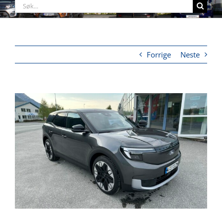
Søk
etter:
Forrige
Neste
View
Larger
Image