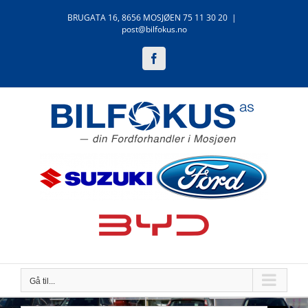
Skip
BRUGATA 16, 8656 MOSJØEN 75 11 30 20
|
to
post@bilfokus.no
content
Facebook
Gå til...