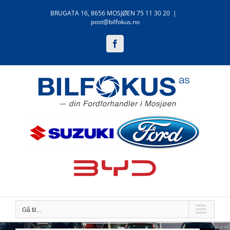
Skip
BRUGATA 16, 8656 MOSJØEN 75 11 30 20
|
to
post@bilfokus.no
content
Facebook
Gå til...