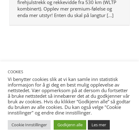
firehjulstrekk og rekkevidde fra 530 km (WLTP
kombinert). Opplev mer premium-følelse og
enda mer utstyr! Enten du skal på langtur [...]
COOKIES
Vi benytter cookies slik at vi kan samle inn statistisk
informasjon for å gi deg en best mulig opplevelse av
nettstedet. Vær oppmerksom på at dersom du fortsetter
å bruke nettstedet så innebærer det at du godkjenner vår
bruk av cookies. Hvis du klikker “Godkjenn alle” så godtar
du bruken av alle cookies. Du kan også velge "Cookie
innstilinger" og endre dine innstillinger.
Cookie Innstillinger
Godkjenn alle
Les mer
© Copyright
2026 Bilfokus | Tilrettelagt av
Triologic