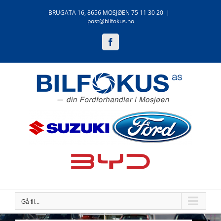
Skip
BRUGATA 16, 8656 MOSJØEN 75 11 30 20
|
to
post@bilfokus.no
content
Facebook
Gå til...