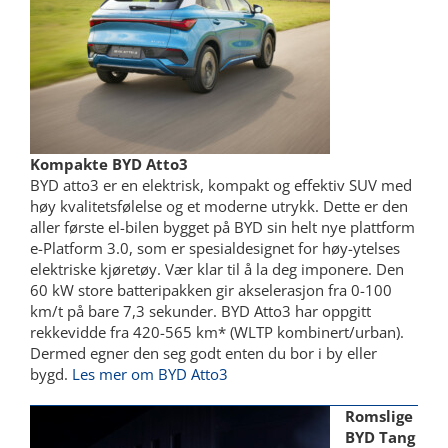
Kompakte BYD Atto3
BYD atto3 er en elektrisk, kompakt og effektiv SUV med
høy kvalitetsfølelse og et moderne utrykk. Dette er den
aller første el-bilen bygget på BYD sin helt nye plattform
e-Platform 3.0, som er spesialdesignet for høy-ytelses
elektriske kjøretøy. Vær klar til å la deg imponere. Den
60 kW store batteripakken gir akselerasjon fra 0-100
km/t på bare 7,3 sekunder. BYD Atto3 har oppgitt
rekkevidde fra 420-565 km* (WLTP kombinert/urban).
Dermed egner den seg godt enten du bor i by eller
bygd.
Les mer om BYD Atto3
Romslige
BYD Tang