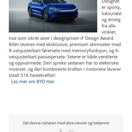
Designet
er sporty,
luksuriøst
og dristig
fra alle
vinkler,
noe som sikret seier i designprisen iF Design Award.
Bilen leveres med eksklusive, premium skinnseter med
8-veisjusterbart førersete med memoryfunksjon, og 4-
veisjusterbart passasjersete. Setene er både ventilerte
og oppvarmede. Den spreke sedanen har to elektriske
motorer, og den kombinerte kraften i motorene leverer
totalt 516 hestekrefter!
Les mer om BYD Han
Del denne nyheten med dine venner og bekjente!
Facebook
E-