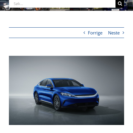
Søk
etter:
Forrige
Neste
View
Larger
Image