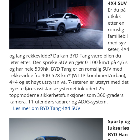
4X4 SUV
Er du på
utkikk
etter en
romslig
familiebil
med syv
seter, 4×4
og lang rekkevidde? Da kan BYD Tang være bilen du
leter etter. Den spreke SUV-en gjør 0-100 km/t på 4,6 s
og har hele 509hk. BYD Tang er en romslig SUV med
rekkevidde fra 400-528 km* (WLTP kombinert/urban),
4×4 og et høyt utstyrsnivå. 7-seteren er utstyrt med det
nyeste førerassistansesystemet inkludert 25
toppmoderne sikkerhetsfunksjoner som 360-graders
kamera, 11 utendørsradarer og ADAS-system.
Les mer om BYD Tang 4X4 SUV
Sporty og
lukseriøs
BYD Han