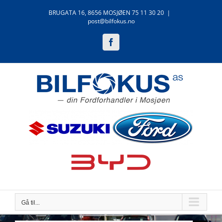
Skip
BRUGATA 16, 8656 MOSJØEN 75 11 30 20
|
to
post@bilfokus.no
content
Facebook
Gå til...